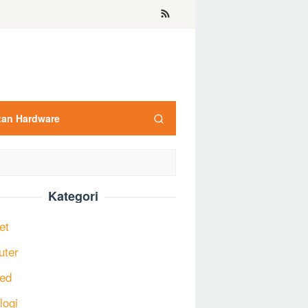
tan Hardware
Kategori
et
uter
ed
logi