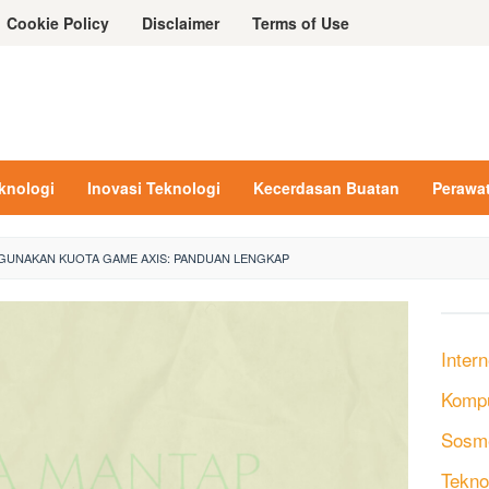
Cookie Policy
Disclaimer
Terms of Use
eknologi
Inovasi Teknologi
Kecerdasan Buatan
Perawa
UNAKAN KUOTA GAME AXIS: PANDUAN LENGKAP
Intern
Komp
Sosm
Tekno