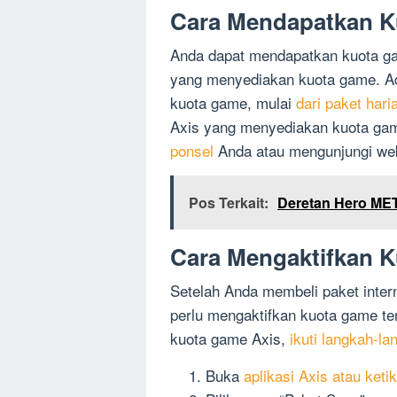
Cara Mendapatkan K
Anda dapat mendapatkan kuota ga
yang menyediakan kuota game. Ad
kuota game, mulai
dari paket hari
Axis yang menyediakan kuota gam
ponsel
Anda atau mengunjungi web
Pos Terkait:
Deretan Hero ME
Cara Mengaktifkan 
Setelah Anda membeli paket inte
perlu mengaktifkan kuota game te
kuota game Axis,
ikuti langkah-la
Buka
aplikasi Axis atau keti