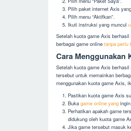
Pilih menu “Paket Saya”.
Pilih paket internet Axis y
Pilih menu “Aktifkan”.
Ikuti instruksi yang muncul
u
Setelah kuota game Axis berhasil
berbagai game online
tanpa perlu 
Cara Menggunakan 
Setelah kuota game Axis berhasil
tersebut untuk memainkan berbaga
menggunakan kuota game Axis, iku
Pastikan kuota game Axis sud
Buka
game online yang
ingin
Perhatikan apakah game ter
didukung oleh kuota game Ax
Jika game tersebut masuk k