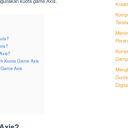
ggunakan kuota game Axis.
Kreati
Kompu
Terel
Menin
xis?
Peran
xis?
Komput
Axis?
Dampa
eh Kuota Game Axis
 Game Axis
Mengh
Dunia
Digita
Axis?