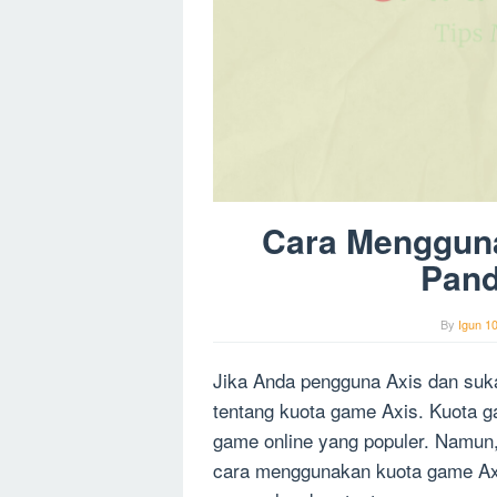
Cara Menggun
Pand
By
Igun 1
Jika Anda pengguna Axis dan suka
tentang kuota game Axis. Kuota g
game online yang populer. Namun
cara menggunakan kuota game Ax