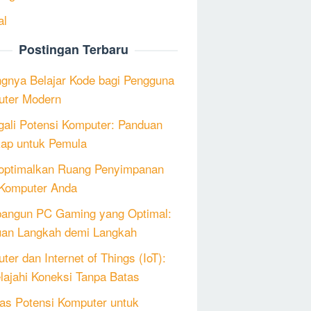
al
Postingan Terbaru
ngnya Belajar Kode bagi Pengguna
ter Modern
ali Potensi Komputer: Panduan
ap untuk Pemula
ptimalkan Ruang Penyimpanan
Komputer Anda
angun PC Gaming yang Optimal:
an Langkah demi Langkah
ter dan Internet of Things (IoT):
lajahi Koneksi Tanpa Batas
as Potensi Komputer untuk