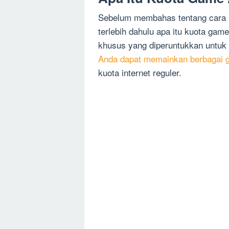
Sebelum membahas tentang cara 
terlebih dahulu apa itu kuota gam
khusus yang diperuntukkan untuk
Anda dapat memainkan berbagai ga
kuota internet reguler.