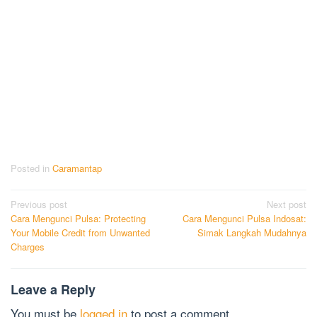
Posted in
Caramantap
Post
Previous post
Next post
Cara Mengunci Pulsa: Protecting
Cara Mengunci Pulsa Indosat:
navigation
Your Mobile Credit from Unwanted
Simak Langkah Mudahnya
Charges
Leave a Reply
You must be
logged in
to post a comment.