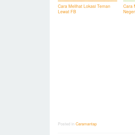
Cara Melihat Lokasi Teman
Cara 
Lewat FB
Neger
Posted in
Caramantap