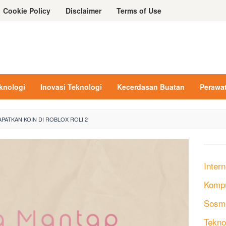
Cookie Policy
Disclaimer
Terms of Use
eknologi
Inovasi Teknologi
Kecerdasan Buatan
Perawa
PATKAN KOIN DI ROBLOX ROLI 2
Intern
Komp
Sosm
Tekno