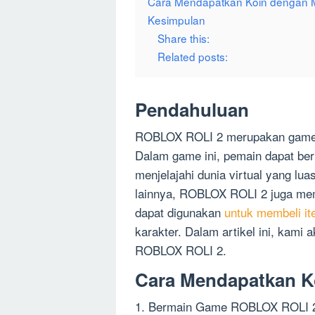
Cara Mendapatkan Koin dengan 
Kesimpulan
Share this:
Related posts:
Pendahuluan
ROBLOX ROLI 2 merupakan game y
Dalam game ini, pemain dapat berm
menjelajahi dunia virtual yang lu
lainnya, ROBLOX ROLI 2 juga memil
dapat digunakan
untuk membeli i
karakter. Dalam artikel ini, kam
ROBLOX ROLI 2.
Cara Mendapatkan K
1. Bermain Game ROBLOX ROLI 2