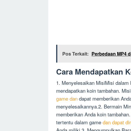
Pos Terkait:
Perbedaan MP4 
Cara Mendapatkan K
1. Menyelesaikan MisiMisi dala
mendapatkan koin tambahan. Mis
game dan
dapat memberikan Anda 
menyelesaikannya.2. Bermain Mi
memberikan Anda koin tambahan. M
tertentu dalam game
dan dapat d
Anda miliki.3. Mengumpulkan B