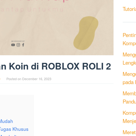
Tutori
Penti
Kompu
Mengg
Lengk
n Koin di ROBLOX ROLI 2
Mengo
0
Posted on
December 16, 2023
pada 
Memb
Pandu
Kompu
Menje
 Mudah
Tugas Khusus
Meret