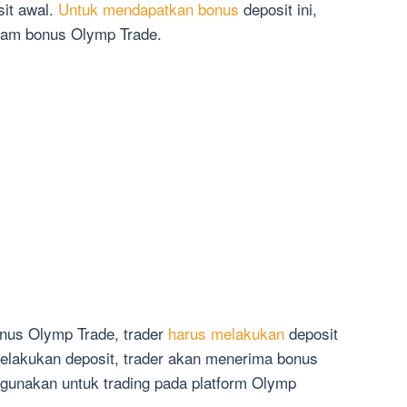
it awal.
Untuk mendapatkan bonus
deposit ini,
gram bonus Olymp Trade.
nus Olymp Trade, trader
harus melakukan
deposit
melakukan deposit, trader akan menerima bonus
digunakan untuk trading pada platform Olymp