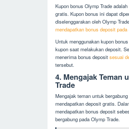
Kupon bonus Olymp Trade adalah 
gratis. Kupon bonus ini dapat dip
diselenggarakan oleh Olymp Trad
mendapatkan bonus deposit pada
Untuk menggunakan kupon bonus 
kupon saat melakukan deposit. S
menerima bonus deposit
sesuai d
tersebut.
4. Mengajak Teman 
Trade
Mengajak teman untuk bergabung 
mendapatkan deposit gratis. Dala
mendapatkan bonus deposit sebesa
bergabung pada Olymp Trade.