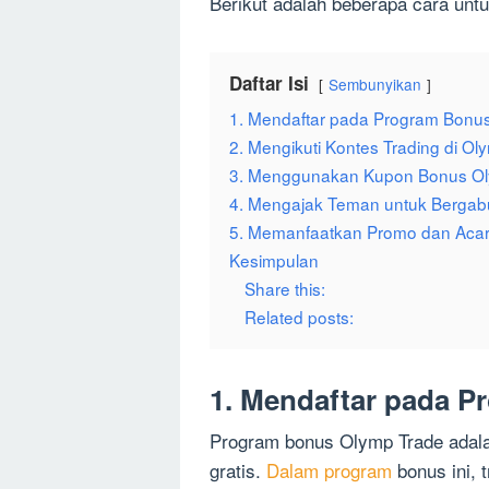
Berikut adalah beberapa cara unt
Daftar Isi
Sembunyikan
1. Mendaftar pada Program Bonu
2. Mengikuti Kontes Trading di Ol
3. Menggunakan Kupon Bonus Ol
4. Mengajak Teman untuk Bergab
5. Memanfaatkan Promo dan Acar
Kesimpulan
Share this:
Related posts:
1. Mendaftar pada 
Program bonus Olymp Trade adala
gratis.
Dalam program
bonus ini, 