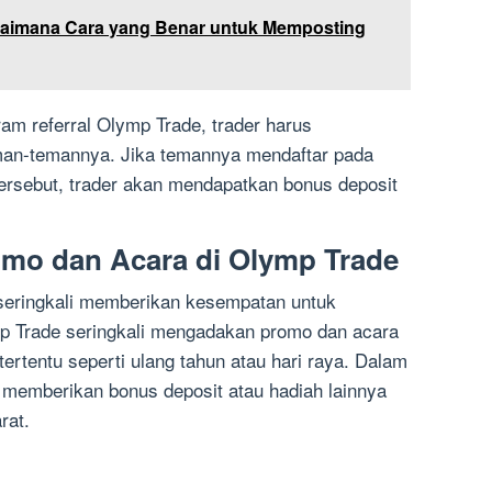
gaimana Cara yang Benar untuk Memposting
m referral Olymp Trade, trader harus
eman-temannya. Jika temannya mendaftar pada
 tersebut, trader akan mendapatkan bonus deposit
mo dan Acara di Olymp Trade
seringkali memberikan kesempatan untuk
mp Trade seringkali mengadakan promo dan acara
tentu seperti ulang tahun atau hari raya. Dalam
 memberikan bonus deposit atau hadiah lainnya
rat.