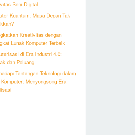
vitas Seni Digital
ter Kuantum: Masa Depan Tak
akkan?
gkatkan Kreativitas dengan
gkat Lunak Komputer Terbaik
erisasi di Era Industri 4.0:
k dan Peluang
adapi Tantangan Teknologi dalam
 Komputer: Menyongsong Era
lisasi