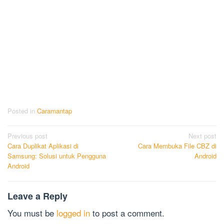
Posted in
Caramantap
Post
Previous post
Next post
Cara Duplikat Aplikasi di
Cara Membuka File CBZ di
navigation
Samsung: Solusi untuk Pengguna
Android
Android
Leave a Reply
You must be
logged in
to post a comment.