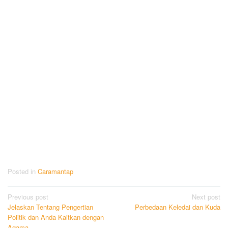
Posted in
Caramantap
Post
Previous post
Next post
Jelaskan Tentang Pengertian
Perbedaan Keledai dan Kuda
navigation
Politik dan Anda Kaitkan dengan
Agama