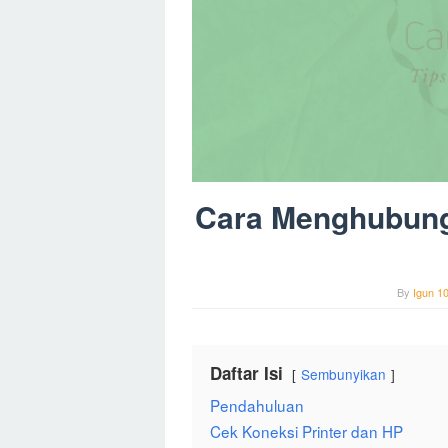
Cara Menghubung
By
Igun 1
Daftar Isi
Sembunyikan
Pendahuluan
Cek Koneksi Printer dan HP