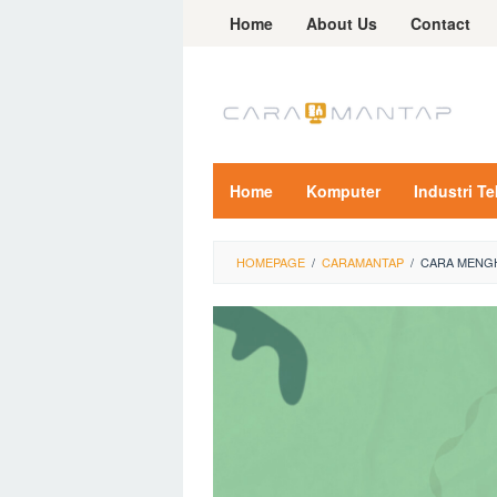
Skip
Home
About Us
Contact
to
content
Home
Komputer
Industri T
HOMEPAGE
/
CARAMANTAP
/
CARA MENGH