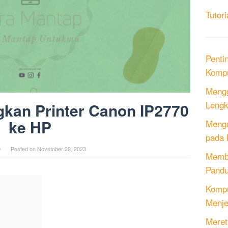
Tutori
Penti
Kompu
Mengg
Lengk
kan Printer Canon IP2770
ke HP
Mengo
pada 
0
Posted on
November 29, 2023
Memb
Pandu
Kompu
Menje
Meret