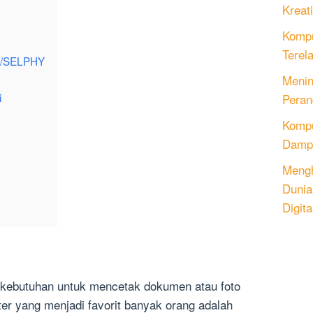
Kreati
Kompu
Terel
et/SELPHY
Menin
i
Peran
Komput
Dampa
Mengh
Dunia
Digita
g, kebutuhan untuk mencetak dokumen atau foto
nter yang menjadi favorit banyak orang adalah