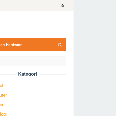
tan Hardware
Kategori
et
uter
ed
logi