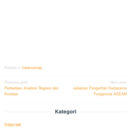
Posted in
Caramantap
Post
Previous post
Next post
Perbedaan Analisis Regresi dan
Jelaskan Pengertian Kerjasama
navigation
Korelasi
Fungsional ASEAN
Kategori
Internet