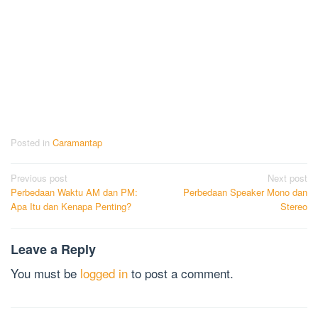
Posted in
Caramantap
Post
Previous post
Next post
Perbedaan Waktu AM dan PM:
Perbedaan Speaker Mono dan
navigation
Apa Itu dan Kenapa Penting?
Stereo
Leave a Reply
You must be
logged in
to post a comment.