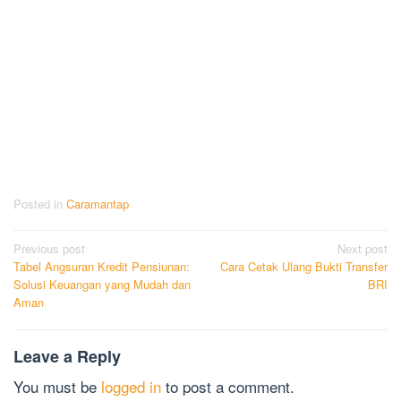
Posted in
Caramantap
Post
Previous post
Next post
Tabel Angsuran Kredit Pensiunan:
Cara Cetak Ulang Bukti Transfer
navigation
Solusi Keuangan yang Mudah dan
BRI
Aman
Leave a Reply
You must be
logged in
to post a comment.