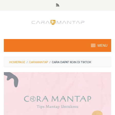
Skip
to
content
MENU
HOMEPAGE
/
CARAMANTAP
/
CARA DAPAT KOIN DI TIKTOK