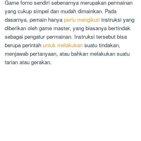
Game forno sendiri sebenarnya merupakan permainan
yang cukup simpel dan mudah dimainkan. Pada
dasarnya, pemain hanya
perlu mengikuti
instruksi yang
diberikan oleh game master, yang biasanya bertindak
sebagai pengatur permainan. Instruksi tersebut bisa
berupa perintah
untuk melakukan
suatu tindakan,
menjawab pertanyaan, atau bahkan melakukan suatu
tarian atau gerakan.