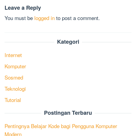
Leave a Reply
You must be
logged in
to post a comment.
Kategori
Internet
Komputer
Sosmed
Teknologi
Tutorial
Postingan Terbaru
Pentingnya Belajar Kode bagi Pengguna Komputer
Modern