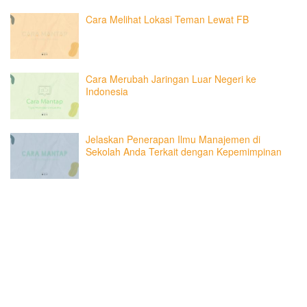
Cara Melihat Lokasi Teman Lewat FB
Cara Merubah Jaringan Luar Negeri ke
Indonesia
Jelaskan Penerapan Ilmu Manajemen di
Sekolah Anda Terkait dengan Kepemimpinan