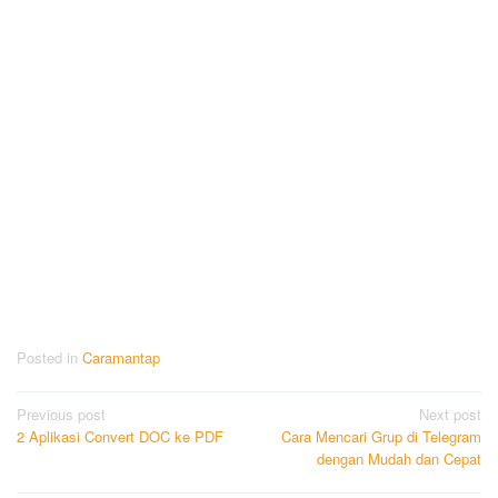
Posted in
Caramantap
Post
Previous post
Next post
2 Aplikasi Convert DOC ke PDF
Cara Mencari Grup di Telegram
navigation
dengan Mudah dan Cepat