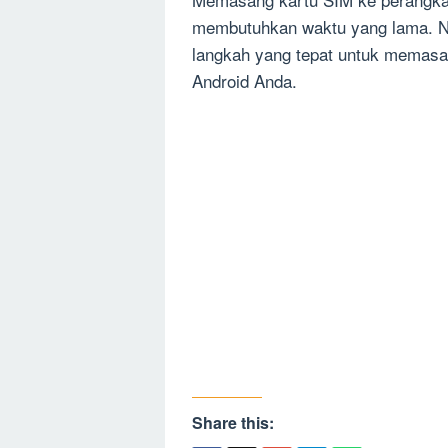
membutuhkan waktu yang lama. N
langkah yang tepat untuk memasa
Android Anda.
Share this: