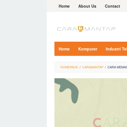
Skip
Home
About Us
Contact
to
content
Home
Komputer
Industri T
HOMEPAGE
/
CARAMANTAP
/
CARA MEMAS