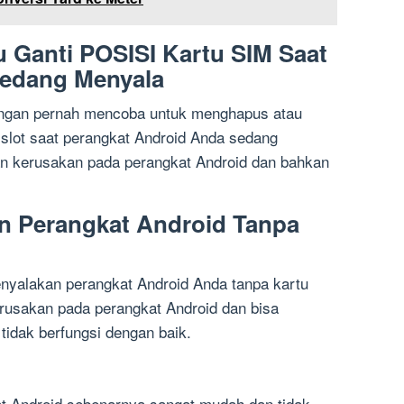
u Ganti POSISI Kartu SIM Saat
Sedang Menyala
angan pernah mencoba untuk menghapus atau
lot saat perangkat Android Anda sedang
an kerusakan pada perangkat Android dan bahkan
n Perangkat Android Tanpa
yalakan perangkat Android Anda tanpa kartu
rusakan pada perangkat Android dan bisa
idak berfungsi dengan baik.
 Android sebenarnya sangat mudah dan tidak