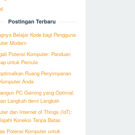
al
Postingan Terbaru
ngnya Belajar Kode bagi Pengguna
ter Modern
ali Potensi Komputer: Panduan
ap untuk Pemula
ptimalkan Ruang Penyimpanan
Komputer Anda
angun PC Gaming yang Optimal:
an Langkah demi Langkah
ter dan Internet of Things (IoT):
lajahi Koneksi Tanpa Batas
as Potensi Komputer untuk