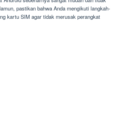
amun, pastikan bahwa Anda mengikuti langkah-
ng kartu SIM agar tidak merusak perangkat