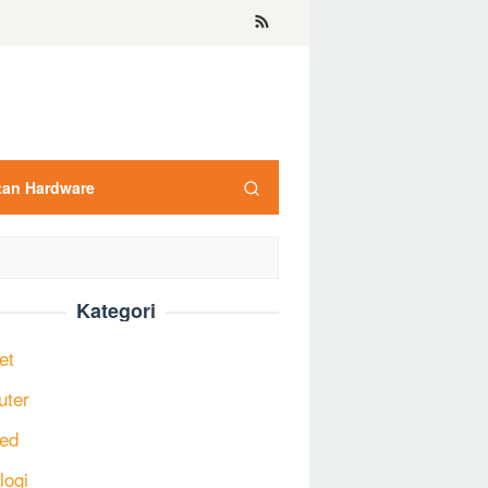
tan Hardware
Kategori
et
uter
ed
logi